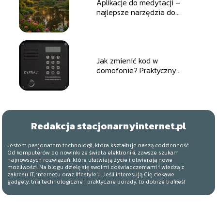
Aplikacje do medytacji –
najlepsze narzędzia do
relaksu i redukcji stresu
Jak zmienić kod w
domofonie? Praktyczny
przewodnik dla bezpiecznej
zmiany kombinacji
Redakcja stacjonarnyinternet.pl
Jestem pasjonatem technologii, która kształtuje naszą codzienność.
Od komputerów po nowinki ze świata elektroniki, zawsze szukam
najnowszych rozwiązań, które ułatwiają życie i otwierają nowe
możliwości. Na blogu dzielę się swoimi doświadczeniami i wiedzą z
zakresu IT, internetu oraz lifestyle'u. Jeśli interesują Cię ciekawe
gadgety, triki technologiczne i praktyczne porady, to dobrze trafiłeś!