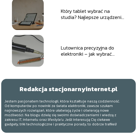
Który tablet wybrać na
studia? Najlepsze urządzenia
do nauki, zapisków i pracy
Lutownica precyzyjna do
elektroniki – jak wybrać
najlepszą dla twoich potrzeb
Redakcja stacjonarnyinternet.pl
Jestem pasjonatem technologii, która kształtuje naszą codzienność.
Od komputerów po nowinki ze świata elektroniki, zawsze szukam
najnowszych rozwiązań, które ułatwiają życie i otwierają nowe
możliwości. Na blogu dzielę się swoimi doświadczeniami i wiedzą z
zakresu IT, internetu oraz lifestyle'u. Jeśli interesują Cię ciekawe
gadgety, triki technologiczne i praktyczne porady, to dobrze trafiłeś!