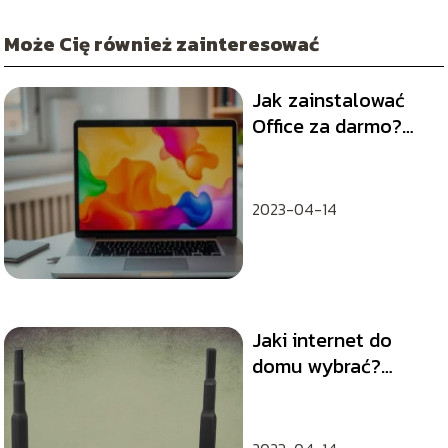
Może Cię również zainteresować
Jak zainstalować
Office za darmo?
Proste kroki do
wykonania
2023-04-14
Jaki internet do
domu wybrać?
Poradnik dla
użytkowników
domowych