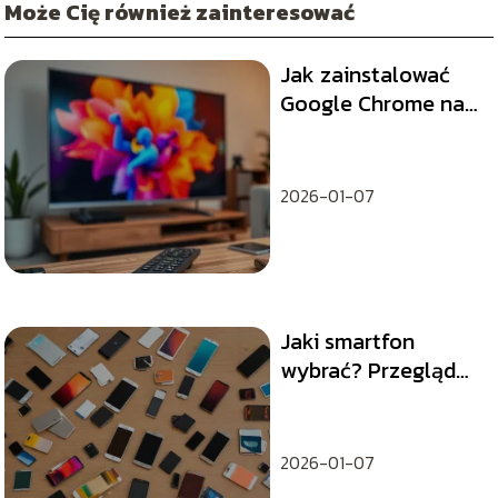
Może Cię również zainteresować
Jak zainstalować
Google Chrome na
telewizorze Philips?
2026-01-07
Jaki smartfon
wybrać? Przegląd
najlepszych modeli
na każdą potrzebę i
budżet
2026-01-07