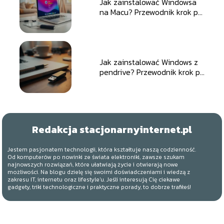
Jak zainstalować Windowsa
na Macu? Przewodnik krok po
kroku
Jak zainstalować Windows z
pendrive? Przewodnik krok po
kroku
Redakcja stacjonarnyinternet.pl
Jestem pasjonatem technologii, która kształtuje naszą codzienność.
Od komputerów po nowinki ze świata elektroniki, zawsze szukam
najnowszych rozwiązań, które ułatwiają życie i otwierają nowe
możliwości. Na blogu dzielę się swoimi doświadczeniami i wiedzą z
zakresu IT, internetu oraz lifestyle'u. Jeśli interesują Cię ciekawe
gadgety, triki technologiczne i praktyczne porady, to dobrze trafiłeś!