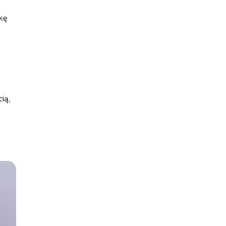
rkę
ią,