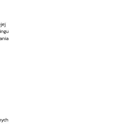
jej
tingu
ania
nych