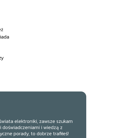
eż
wiada
zy
świata elektroniki, zawsze szukam
mi doświadczeniami i wiedzą z
tyczne porady, to dobrze trafiłeś!