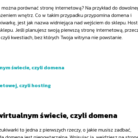
ie można porównać stronę internetową? Na przykład do dowolne
ażeniem wnętrz. Co w takim przypadku przypomina domena i
warkę, jest jak nazwa widniejąca nad wejściem do sklepu. Host
klepu. Jeśli planujesz swoją pierwszą stronę internetową, przec
 czyli kwestiach, bez których Twoja witryna nie powstanie.
nym świecie, czyli domena
etowej, czyli hosting
wirtualnym świecie, czyli domena
iwarki to jedna z pierwszych rzeczy, o jakie musisz zadbać,
da domena jest niepowtarzalna. Wpisując ją, wejdziesz na stron