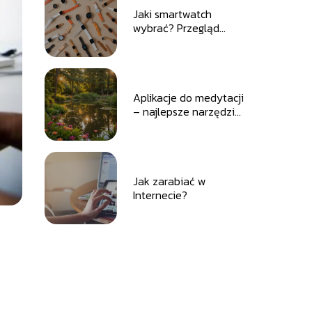
Jaki smartwatch
wybrać? Przegląd
najlepszych modeli na
rynku
Aplikacje do medytacji
– najlepsze narzędzia
do relaksu i redukcji
stresu
Jak zarabiać w
Internecie?