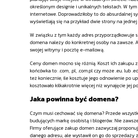
określonym designie i unikalnych tekstach. W t
internetowe. Doprowadziłoby to do absurdalnej s
wyświetlają się na przykład dwie strony na jednej 
W związku z tym każdy adres przyporządkowuje si
domena należy do konkretnej osoby na zawsze. Ad
swojej witryny i pocztę e-mailową.
Ceny domen mocno się różnią. Koszt ich zakupu z
końcówka to: .com, .pl, .com.pl czy może .eu. lub
też koniecznie, ile kosztuje jego odnowienie po 
kosztowało kilkakrotnie więcej niż wynajęcie jej po
Jaka powinna być domena?
Czym musi cechować się domena? Przede wszystki
budujących markę osobistą i blogerów. Nie zawsz
Firmy oferujące zakup domen zazwyczaj proponują w
danego adresu, ale wystawił on go do sprzedaży z