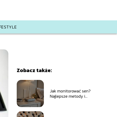
IFESTYLE
Zobacz także:
Jak monitorować sen?
Najlepsze metody i
aplikacje do śledzenia
jakości snu