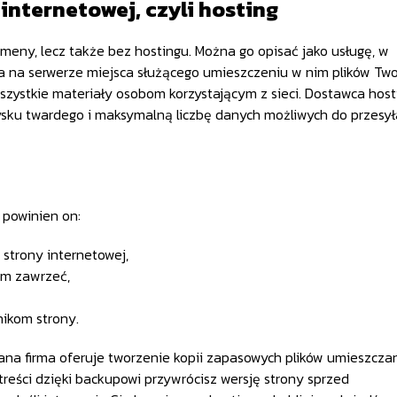
internetowej, czyli hosting
omeny, lecz także bez hostingu. Można go opisać jako usługę, w
a na serwerze miejsca służącego umieszczeniu w nim plików Two
 wszystkie materiały osobom korzystającym z sieci. Dostawca hos
dysku twardego i maksymalną liczbę danych możliwych do przesył
 powinien on:
strony internetowej,
nim zawrzeć,
ikom strony.
dana firma oferuje tworzenie kopii zapasowych plików umieszcza
reści dzięki backupowi przywrócisz wersję strony sprzed