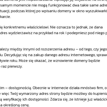
ym samym momencie nie mogą funkcjonować dwa takie same adr
ytuacji, podczas której po wpisaniu domeny w okno wyszukiwarki
karcie.
ę konkretnemu właścicielowi. Nie oznacza to jednak, że dana
res wydzierżawisz na przykład na rok i podepniesz pod niego pl
ależy między innymi od rozszerzenia adresu – od tego, czy jego
 .edu. Decydując się na zakup danego adresu internetowego, spraw
upływie roku. Może się okazać, że wznowienie domeny będzie
 raz pierwszy.
m – dostępnością. Obecnie w internecie działa mnóstwo firm, 
e więc Twój wymarzony adres strony będzie możliwy do kupienia
eryfikację ich dostępności. Zdarza się, że istnieje już właścici
a określoną cenę.