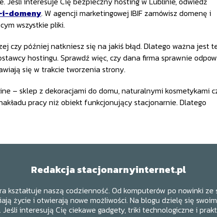
 Jeśli interesuje Cię bezpieczny hosting w Lublinie, odwiedź
g-i-domeny
. W agencji marketingowej IBIF zamówisz domenę i
ym wszystkie pliki.
ej czy później natkniesz się na jakiś błąd. Dlatego ważna jest t
ostawcy hostingu. Sprawdź więc, czy dana firma sprawnie odpo
awiają się w trakcie tworzenia strony.
online – sklep z dekoracjami do domu, naturalnymi kosmetykami c
kładu pracy niż obiekt funkcjonujący stacjonarnie. Dlatego
Redakcja stacjonarnyinternet.pl
ra kształtuje naszą codzienność. Od komputerów po nowinki ze 
ają życie i otwierają nowe możliwości. Na blogu dzielę się swoi
u. Jeśli interesują Cię ciekawe gadgety, triki technologiczne i prak