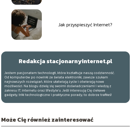
Jak przyspieszyć Internet?
Redakcja stacjonarnyinternet.pl
Jestem pasjonatem technologii, która kształtuje naszą codzienność.
Od komputerów po nowinki ze świata elektroniki, zawsze szukam
najnowszych rozwiązań, które ułatwiają życie i otwierają nowe
możliwości. Na blogu dzielę się swoimi doświadczeniami i wiedzą z
zakresu IT, internetu oraz lifestyle'u. Jeśli interesują Cię ciekawe
gadgety, triki technologiczne i praktyczne porady, to dobrze trafiłeś!
Może Cię również zainteresować