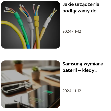
Jakie urządzenia
podłączamy do
komputera
stacjonarnego?
Poradnik dla
2024-11-12
początkujących
Samsung wymiana
baterii – kiedy
warto rozważyć i
gdzie to zrobić?
2024-11-12