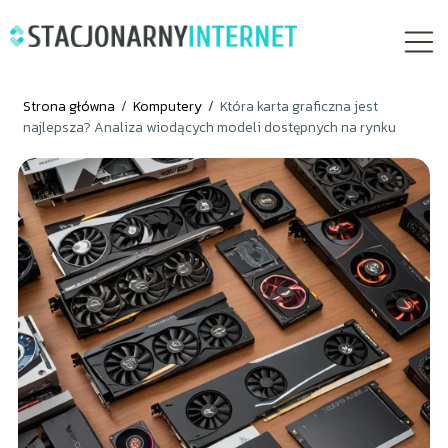
Strona główna
/
Komputery
/
Która karta graficzna jest
najlepsza? Analiza wiodących modeli dostępnych na rynku