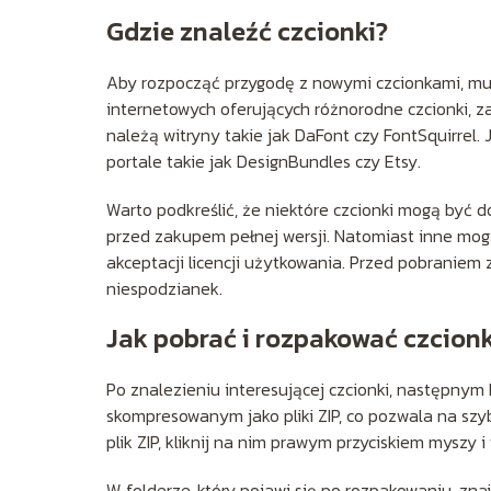
Gdzie znaleźć czcionki?
Aby rozpocząć przygodę z nowymi czcionkami, musis
internetowych oferujących różnorodne czcionki, z
należą witryny takie jak DaFont czy FontSquirrel. 
portale takie jak DesignBundles czy Etsy.
Warto podkreślić, że niektóre czcionki mogą być
przed zakupem pełnej wersji. Natomiast inne mog
akceptacji licencji użytkowania. Przed pobraniem
niespodzianek.
Jak pobrać i rozpakować czcion
Po znalezieniu interesującej czcionki, następnym 
skompresowanym jako pliki ZIP, co pozwala na sz
plik ZIP, kliknij na nim prawym przyciskiem myszy 
W folderze, który pojawi się po rozpakowaniu, znajd