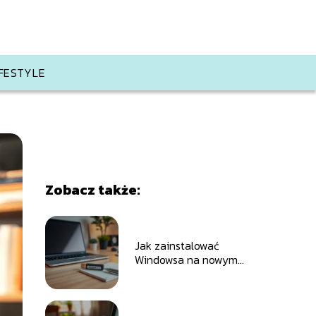
IFESTYLE
Zobacz także:
Jak zainstalować
Windowsa na nowym
komputerze?
Przewodnik krok po
kroku