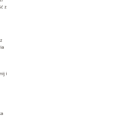
ść z
 z
nia
ij i
ka