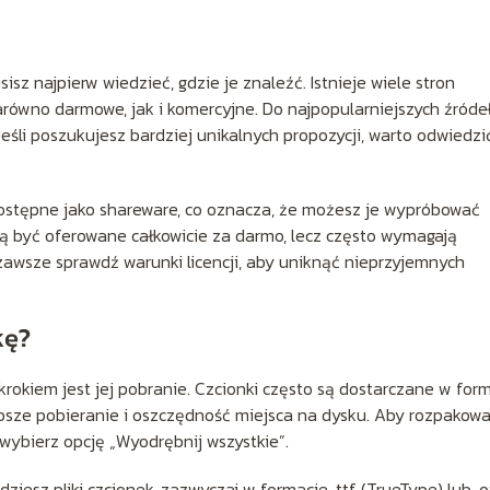
z najpierw wiedzieć, gdzie je znaleźć. Istnieje wiele stron
arówno darmowe, jak i komercyjne. Do najpopularniejszych źróde
Jeśli poszukujesz bardziej unikalnych propozycji, warto odwiedzi
 dostępne jako shareware, co oznacza, że możesz je wypróbować
ą być oferowane całkowicie za darmo, lecz często wymagają
 zawsze sprawdź warunki licencji, aby uniknąć nieprzyjemnych
kę?
krokiem jest jej pobranie. Czcionki często są dostarczane w for
ybsze pobieranie i oszczędność miejsca na dysku. Aby rozpakow
i wybierz opcję „Wyodrębnij wszystkie”.
ziesz pliki czcionek, zazwyczaj w formacie .ttf (TrueType) lub .o