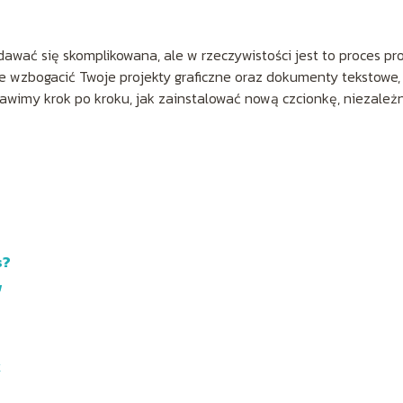
wać się skomplikowana, ale w rzeczywistości jest to proces pro
e wzbogacić Twoje projekty graficzne oraz dokumenty tekstowe,
tawimy krok po kroku, jak zainstalować nową czcionkę, niezależ
s?
w
k