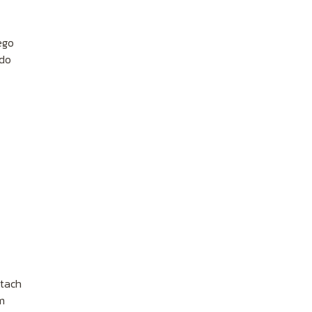
ego
 do
ktach
m