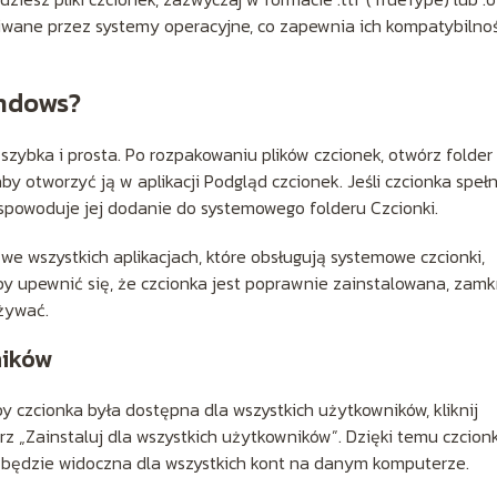
giwane przez systemy operacyjne, co zapewnia ich kompatybilno
indows?
szybka i prosta. Po rozpakowaniu plików czcionek, otwórz folder
aby otworzyć ją w aplikacji Podgląd czcionek. Jeśli czcionka speł
o spowoduje jej dodanie do systemowego folderu Czcionki.
e wszystkich aplikacjach, które obsługują systemowe czcionki,
Aby upewnić się, że czcionka jest poprawnie zainstalowana, zamkn
używać.
ników
by czcionka była dostępna dla wszystkich użytkowników, kliknij
rz „Zainstaluj dla wszystkich użytkowników”. Dzięki temu czcion
 będzie widoczna dla wszystkich kont na danym komputerze.