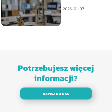
Wyjaśnienie, zasady
i przepisy ochrony
2026-01-07
danych
Potrzebujesz więcej
informacji?
NAPISZ DO NAS