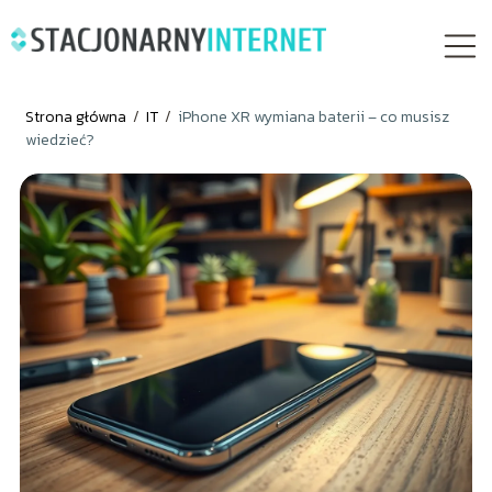
Strona główna
/
IT
/
iPhone XR wymiana baterii – co musisz
wiedzieć?