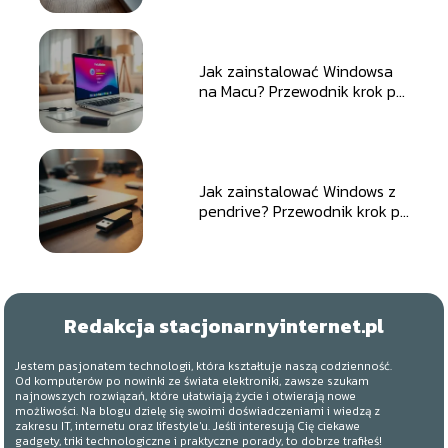
Jak zainstalować Windowsa
na Macu? Przewodnik krok po
kroku
Jak zainstalować Windows z
pendrive? Przewodnik krok po
kroku
Redakcja stacjonarnyinternet.pl
Jestem pasjonatem technologii, która kształtuje naszą codzienność.
Od komputerów po nowinki ze świata elektroniki, zawsze szukam
najnowszych rozwiązań, które ułatwiają życie i otwierają nowe
możliwości. Na blogu dzielę się swoimi doświadczeniami i wiedzą z
zakresu IT, internetu oraz lifestyle'u. Jeśli interesują Cię ciekawe
gadgety, triki technologiczne i praktyczne porady, to dobrze trafiłeś!